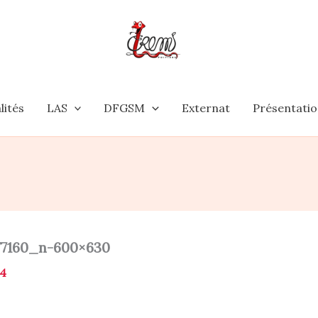
lités
LAS
DFGSM
Externat
Présentati
77160_n-600×630
4