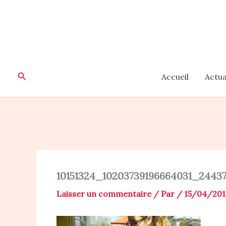
Aller
au
contenu
Rechercher
Accueil
Actua
10151324_10203739196664031_2443
Laisser un commentaire
/ Par
/
15/04/201