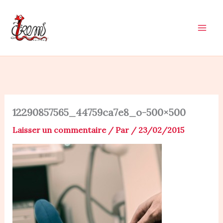
Aller
au
contenu
12290857565_44759ca7e8_o-500×500
Laisser un commentaire
/ Par
/
23/02/2015