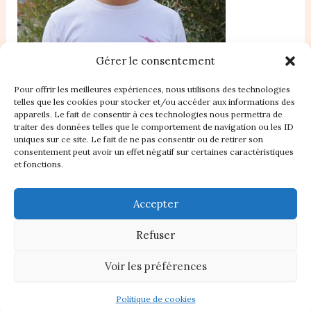
Gérer le consentement
Pour offrir les meilleures expériences, nous utilisons des technologies
telles que les cookies pour stocker et/ou accéder aux informations des
appareils. Le fait de consentir à ces technologies nous permettra de
traiter des données telles que le comportement de navigation ou les ID
Accueil
uniques sur ce site. Le fait de ne pas consentir ou de retirer son
consentement peut avoir un effet négatif sur certaines caractéristiques
Nos Statuts
et fonctions.
Règlement intérieur
Plan du site
Accepter
Contact
À propos
Refuser
Politique de cookies (UE)
Boutique
Voir les préférences
Copyright © 2026 CREM
Politique de cookies