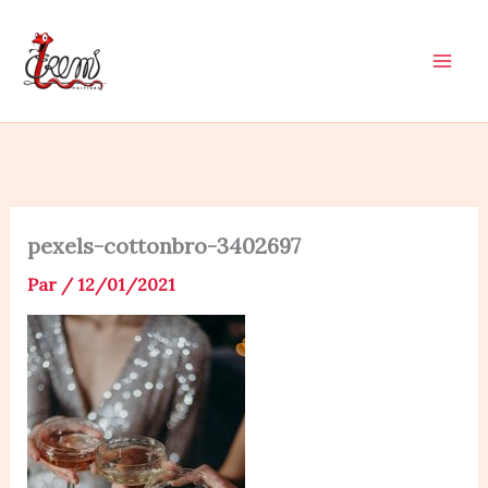
Aller
au
contenu
pexels-cottonbro-3402697
Par
/
12/01/2021