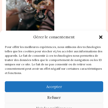
Gérer le consentement
Pour offrir les meilleures expériences, nous utilisons des technologies
telles que les cookies pour stocker et/ou accéder aux informations des
appareils. Le fait de consentir à ces technologies nous permettra de
traiter des données telles que le comportement de navigation ou les ID
Accueil
uniques sur ce site. Le fait de ne pas consentir ou de retirer son
consentement peut avoir un effet négatif sur certaines caractéristiques
Nos Statuts
et fonctions.
Règlement intérieur
Plan du site
Accepter
Contact
À propos
Refuser
Politique de cookies (UE)
Boutique