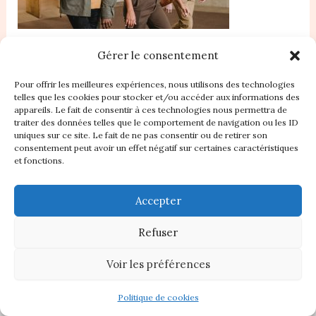
Gérer le consentement
Pour offrir les meilleures expériences, nous utilisons des technologies
telles que les cookies pour stocker et/ou accéder aux informations des
appareils. Le fait de consentir à ces technologies nous permettra de
traiter des données telles que le comportement de navigation ou les ID
Accueil
uniques sur ce site. Le fait de ne pas consentir ou de retirer son
consentement peut avoir un effet négatif sur certaines caractéristiques
Nos Statuts
et fonctions.
Règlement intérieur
Plan du site
Accepter
Contact
À propos
Refuser
Politique de cookies (UE)
Boutique
Voir les préférences
Copyright © 2026 CREM
Politique de cookies