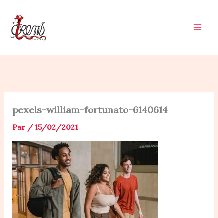
Aller
au
contenu
pexels-william-fortunato-6140614
Par
/
15/02/2021