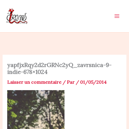
Aller
au
contenu
yapfjxRqy2d2rGRNc2yQ_zavrsnica-9-
indie-678×1024
Laisser un commentaire
/ Par
/
01/05/2014