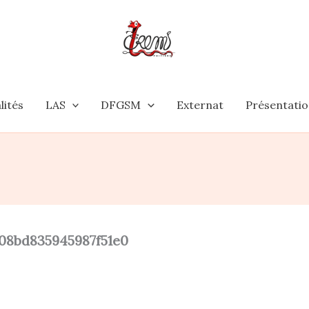
lités
LAS
DFGSM
Externat
Présentati
08bd835945987f51e0