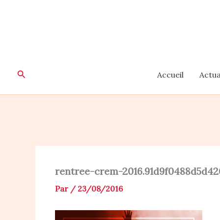
Aller
au
contenu
Rechercher
Accueil
Actua
rentree-crem-2016.91d9f0488d5d42
Par
/
23/08/2016