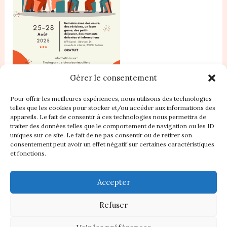
Gérer le consentement
Pour offrir les meilleures expériences, nous utilisons des technologies
telles que les cookies pour stocker et/ou accéder aux informations des
appareils. Le fait de consentir à ces technologies nous permettra de
traiter des données telles que le comportement de navigation ou les ID
Accueil
uniques sur ce site. Le fait de ne pas consentir ou de retirer son
consentement peut avoir un effet négatif sur certaines caractéristiques
Nos Statuts
et fonctions.
Règlement intérieur
Plan du site
Accepter
Contact
À propos
Refuser
Politique de cookies (UE)
Boutique