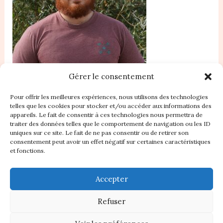
Gérer le consentement
Pour offrir les meilleures expériences, nous utilisons des technologies
telles que les cookies pour stocker et/ou accéder aux informations des
appareils. Le fait de consentir à ces technologies nous permettra de
traiter des données telles que le comportement de navigation ou les ID
Accueil
uniques sur ce site. Le fait de ne pas consentir ou de retirer son
consentement peut avoir un effet négatif sur certaines caractéristiques
Nos Statuts
et fonctions.
Règlement intérieur
Plan du site
Accepter
Contact
À propos
Refuser
Politique de cookies (UE)
Boutique