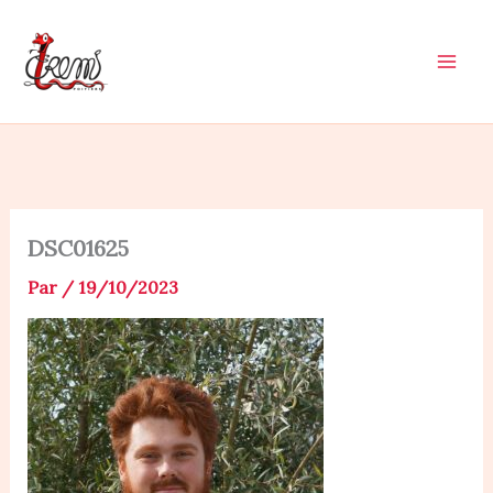
Aller
au
contenu
DSC01625
Par
/
19/10/2023