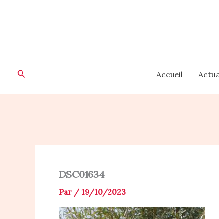
Aller
au
contenu
Rechercher
Accueil
Actua
DSC01634
Par
/
19/10/2023