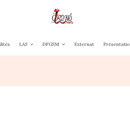
lités
LAS
DFGSM
Externat
Présentati