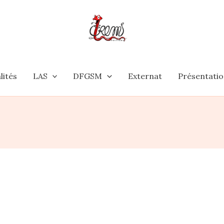
lités
LAS
DFGSM
Externat
Présentati