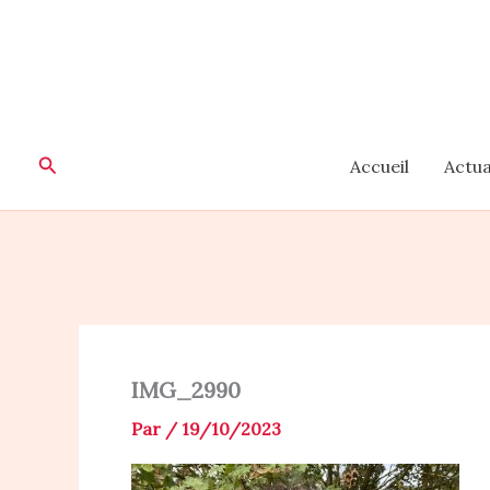
Aller
au
contenu
Rechercher
Accueil
Actua
IMG_2990
Par
/
19/10/2023