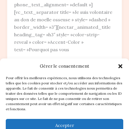
phone_text_alignment= »default »]
[vc_text_separator title= »Je suis volontaire
au don de moelle osseuse » style= »dashed »
border_width= »3″][nectar_animated_title
heading_tag= »h3″ style= »color-strip-
reveal » color= »Accent-Color »
text= »Pourquoi pas vous
Gérer le consentement
Pour offrir les meilleures expériences, nous utilisons des technologies
telles que les cookies pour stocker et/ou accéder aux informations des
appareils. Le fait de consentir à ces technologies nous permettra de
traiter des données telles que le comportement de navigation ou les ID
Accueil
uniques sur ce site. Le fait de ne pas consentir ou de retirer son
consentement peut avoir un effet négatif sur certaines caractéristiques
Nos Statuts
et fonctions.
Règlement intérieur
Plan du site
Accepter
Contact