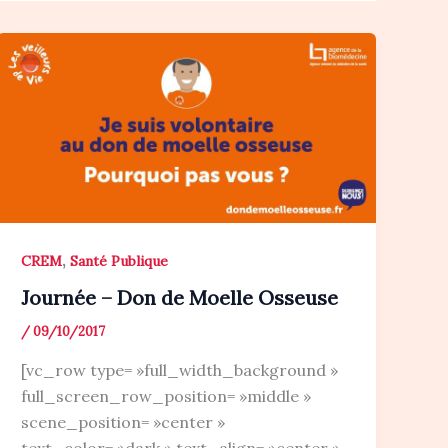
,
CREM
Santé Publique
Journée – Don de Moelle Osseuse
/
09/10/2017
[vc_row type= »full_width_background »
full_screen_row_position= »middle »
scene_position= »center »