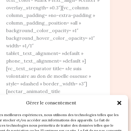
text_color= »dark » text_align= »center »
overlay_strength= »0.3″][vc_column
column_padding= »no-extra-padding »
column_padding_position= »all »
background_color_opacity= »1″
background_hover_color_opacity= »1″
width= »1/1″
tablet_text_alignment= »default »
phone_text_alignment= »default »]
[vc_text_separator title= »Je suis
volontaire au don de moelle osseuse »
style= »dashed » border_width= »3″]
[nectar_animated_title
heading_tag= »h3″ style= »color-strip-
Gérer le consentement
reveal » color= »Accent-Color »
text= »Pourquoi pas vous
les meilleures expériences, nous utilisons des technologies telles que les
r stocker et/ou accéder aux informations des appareils. Le fait de
 ces technologies nous permettra de traiter des données telles que le
t de navigation ou les ID uniques sur ce site. Le fait de ne pas consentir