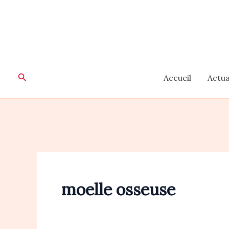
Aller
au
contenu
Rechercher
Accueil
Actua
moelle osseuse