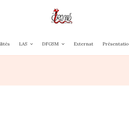
lités
LAS
DFGSM
Externat
Présentati