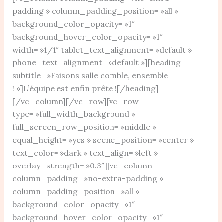
padding » column_padding_position= »all »
background_color_opacity= »1″
background_hover_color_opacity= »1″
width= »1/1″ tablet_text_alignment= »default »
phone_text_alignment= »default »][heading
subtitle= »Faisons salle comble, ensemble
! »]L’équipe est enfin prête ![/heading]
[/vc_column][/vc_row][vc_row
type= »full_width_background »
full_screen_row_position= »middle »
equal_height= »yes » scene_position= »center »
text_color= »dark » text_align= »left »
overlay_strength= »0.3″][vc_column
column_padding= »no-extra-padding »
column_padding_position= »all »
background_color_opacity= »1″
background_hover_color_opacity= »1″