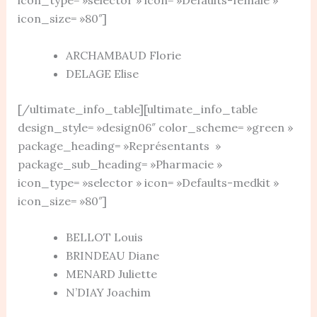
icon_size= »80″]
ARCHAMBAUD Florie
DELAGE Elise
[/ultimate_info_table][ultimate_info_table
design_style= »design06″ color_scheme= »green »
package_heading= »Représentants »
package_sub_heading= »Pharmacie »
icon_type= »selector » icon= »Defaults-medkit »
icon_size= »80″]
BELLOT Louis
BRINDEAU Diane
MENARD Juliette
N’DIAY Joachim