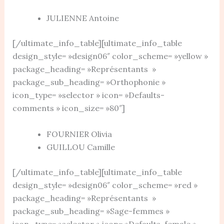
JULIENNE Antoine
[/ultimate_info_table][ultimate_info_table
design_style= »design06″ color_scheme= »yellow »
package_heading= »Représentants »
package_sub_heading= »Orthophonie »
icon_type= »selector » icon= »Defaults-
comments » icon_size= »80″]
FOURNIER Olivia
GUILLOU Camille
[/ultimate_info_table][ultimate_info_table
design_style= »design06″ color_scheme= »red »
package_heading= »Représentants »
package_sub_heading= »Sage-femmes »
icon_type= »selector » icon= »Defaults-female »