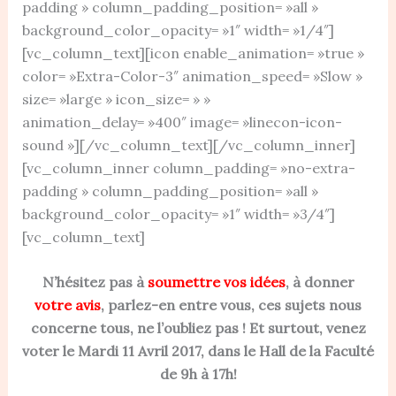
padding » column_padding_position= »all »
background_color_opacity= »1″ width= »1/4″]
[vc_column_text][icon enable_animation= »true »
color= »Extra-Color-3″ animation_speed= »Slow »
size= »large » icon_size= » »
animation_delay= »400″ image= »linecon-icon-
sound »][/vc_column_text][/vc_column_inner]
[vc_column_inner column_padding= »no-extra-
padding » column_padding_position= »all »
background_color_opacity= »1″ width= »3/4″]
[vc_column_text]
N’hésitez pas à
soumettre vos idées
, à donner
votre avis
, parlez-en entre vous, ces sujets nous
concerne tous, ne l’oubliez pas ! Et surtout, venez
voter le Mardi 11 Avril 2017, dans le Hall de la Faculté
de 9h à 17h!