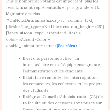
Plus le nombre de votants est important, plus les
résultats sont représentatifs et plus grande est la
légitimité des élus.
#OnNeLeDiraJamaisAssez[/vc_column_text]
[divider line_type= »No Line » custom_height= »25″]
[fancy-ul icon_type= »standard_dash »
color= »Accent-Color »
enable_animation= »true »]
Ses rôles :
Il est une personne active : un
intermédiaire entre l’équipe enseignante,
l’administration et les étudiants.
Il doit faire remonter les interrogations,
les remarques, les réflexions et les projets
des étudiants.
Il siège au Conseil d’Administration (CA) de
ta faculté où des décisions sont prises sur
l’enseignement ou encore les grandes