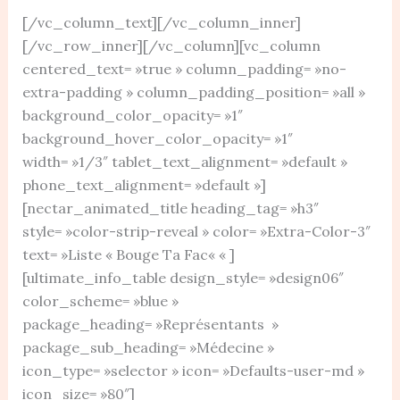
[/vc_column_text][/vc_column_inner]
[/vc_row_inner][/vc_column][vc_column
centered_text= »true » column_padding= »no-
extra-padding » column_padding_position= »all »
background_color_opacity= »1″
background_hover_color_opacity= »1″
width= »1/3″ tablet_text_alignment= »default »
phone_text_alignment= »default »]
[nectar_animated_title heading_tag= »h3″
style= »color-strip-reveal » color= »Extra-Color-3″
text= »Liste « Bouge Ta Fac« « ]
[ultimate_info_table design_style= »design06″
color_scheme= »blue »
package_heading= »Représentants »
package_sub_heading= »Médecine »
icon_type= »selector » icon= »Defaults-user-md »
icon_size= »80″]