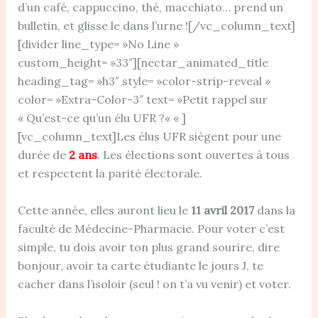
d’un café, cappuccino, thé, macchiato… prend un
bulletin, et glisse le dans l’urne ![/vc_column_text]
[divider line_type= »No Line »
custom_height= »33″][nectar_animated_title
heading_tag= »h3″ style= »color-strip-reveal »
color= »Extra-Color-3″ text= »Petit rappel sur
« Qu’est-ce qu’un élu UFR ?« « ]
[vc_column_text]Les élus UFR siègent pour une
durée de
2 ans
. Les élections sont ouvertes à tous
et respectent la parité électorale.
Cette année, elles auront lieu le
11 avril
2017
dans la
faculté de Médecine-Pharmacie. Pour voter c’est
simple, tu dois avoir ton plus grand sourire, dire
bonjour, avoir ta carte étudiante le jours J, te
cacher dans l’isoloir (seul ! on t’a vu venir) et voter.