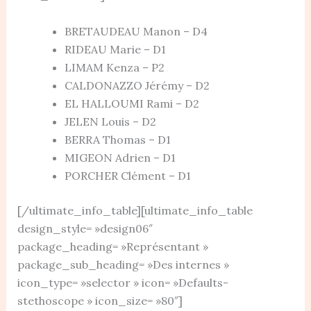
BRETAUDEAU Manon – D4
RIDEAU Marie – D1
LIMAM Kenza – P2
CALDONAZZO Jérémy – D2
EL HALLOUMI Rami – D2
JELEN Louis – D2
BERRA Thomas – D1
MIGEON Adrien – D1
PORCHER Clément – D1
[/ultimate_info_table][ultimate_info_table
design_style= »design06″
package_heading= »Représentant »
package_sub_heading= »Des internes »
icon_type= »selector » icon= »Defaults-
stethoscope » icon_size= »80″]