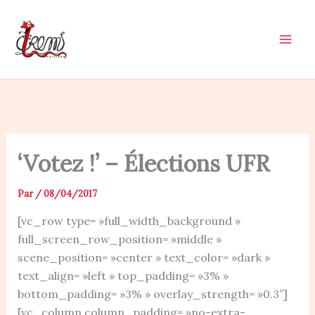
Aller
au
contenu
‘Votez !’ – Élections UFR
Par
/
08/04/2017
[vc_row type= »full_width_background »
full_screen_row_position= »middle »
scene_position= »center » text_color= »dark »
text_align= »left » top_padding= »3% »
bottom_padding= »3% » overlay_strength= »0.3″]
[vc_column column_padding= »no-extra-