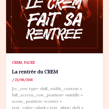
,
CREM
PACES
La rentrée du CREM
/
23/08/2016
[vc_row type= »full_width_content »
full_screen_row_position= »middle »
scene_position= »center »
text_color= »dark » text_align= »left »