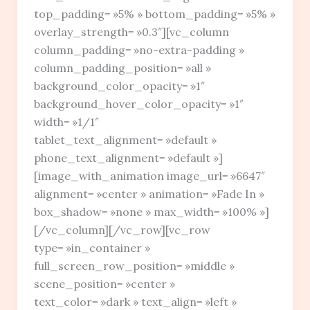
top_padding= »5% » bottom_padding= »5% »
overlay_strength= »0.3″][vc_column
column_padding= »no-extra-padding »
column_padding_position= »all »
background_color_opacity= »1″
background_hover_color_opacity= »1″
width= »1/1″
tablet_text_alignment= »default »
phone_text_alignment= »default »]
[image_with_animation image_url= »6647″
alignment= »center » animation= »Fade In »
box_shadow= »none » max_width= »100% »]
[/vc_column][/vc_row][vc_row
type= »in_container »
full_screen_row_position= »middle »
scene_position= »center »
text_color= »dark » text_align= »left »