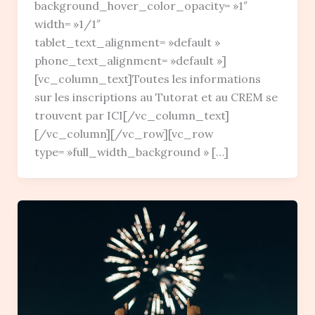
background_hover_color_opacity= »1″
width= »1/1″
tablet_text_alignment= »default »
phone_text_alignment= »default »]
[vc_column_text]Toutes les informations
sur les inscriptions au Tutorat et au CREM se
trouvent par ICI[/vc_column_text]
[/vc_column][/vc_row][vc_row
type= »full_width_background » […]