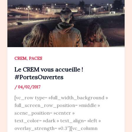
,
CREM
PACES
Le CREM vous accueille !
#PortesOuvertes
/
04/02/2017
[vc_row type= »full_width_background »
full_screen_row_position= »middle »
scene_position= »center »
text_color= »dark » text_align= »left »
overlay_strength= »0.3″][vc_column