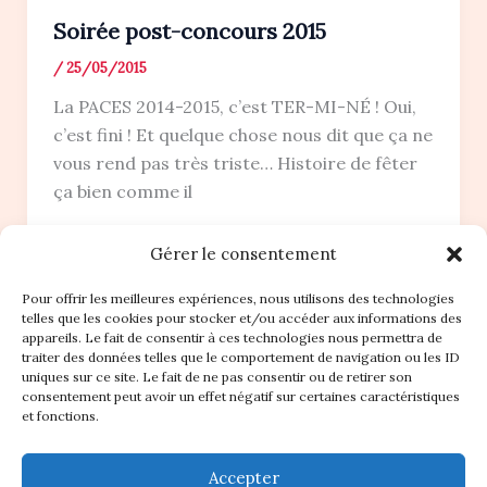
Soirée post-concours 2015
/
25/05/2015
La PACES 2014-2015, c’est TER-MI-NÉ ! Oui,
c’est fini ! Et quelque chose nous dit que ça ne
vous rend pas très triste… Histoire de fêter
ça bien comme il
Gérer le consentement
Pour offrir les meilleures expériences, nous utilisons des technologies
telles que les cookies pour stocker et/ou accéder aux informations des
appareils. Le fait de consentir à ces technologies nous permettra de
traiter des données telles que le comportement de navigation ou les ID
Accueil
uniques sur ce site. Le fait de ne pas consentir ou de retirer son
consentement peut avoir un effet négatif sur certaines caractéristiques
Nos Statuts
et fonctions.
Règlement intérieur
Plan du site
Accepter
Contact