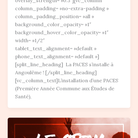
overlay_strength= »0.3″][vc_column
column_padding= »no-extra-padding »
column_padding_position= »all »
background_color_opacity= »1″
background_hover_color_opacity= »1″
width= »1/2″
tablet_text_alignment= »default »
phone_text_alignment= »default »]
[split_line_heading] La PACES s’installe à
Angoulême ! [/split_line_heading]
[vc_column_text]L’installation d’une PACES
(Première Année Commune aux Études de
Santé),