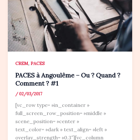
,
CREM
PACES
PACES à Angoulême – Ou ? Quand ?
Comment ? #1
/
02/03/2017
[vc_row type= »in_container »
full_screen_row_position= »middle »
scene_position= »center »
text_color= »dark » text_align= »left »
overlay_strength= »0.3″][vc_column