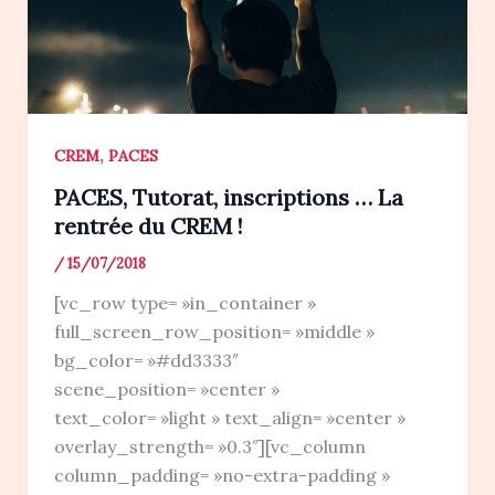
,
CREM
PACES
PACES, Tutorat, inscriptions … La
rentrée du CREM !
/
15/07/2018
[vc_row type= »in_container »
full_screen_row_position= »middle »
bg_color= »#dd3333″
scene_position= »center »
text_color= »light » text_align= »center »
overlay_strength= »0.3″][vc_column
column_padding= »no-extra-padding »